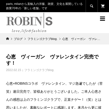
paris, milanから直輸入の洋服、雑貨、文化を展開している

創業70年の「新しい老舗」です

ブログ
フラミンゴクラブblog.
心恵 ヴィーガン ヴァレンタイン完売です！
心恵 ヴィーガン ヴァレンタイン完売で
す！
2022.02.15
フラミンゴクラブblog.
心恵+ROBINSコラボ ヴァレンタイン、マジ急遽でしたが（苦
笑）連日完売で、皆様ありがとうございました。ご本人心恵さ
んの感想は上のフラミンゴクラブで、正直ナゲ〜！（笑）とは
思いましたが、素敵なレポートに感謝します。来月から更に彼