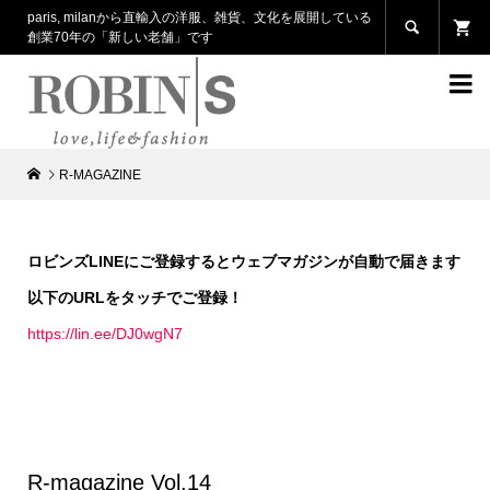
paris, milanから直輸入の洋服、雑貨、文化を展開している

創業70年の「新しい老舗」です

R‐MAGAZINE
ロビンズLINEにご登録するとウェブマガジンが自動で届きます
以下のURLをタッチでご登録！
https://lin.ee/DJ0wgN7
R-magazine Vol.14